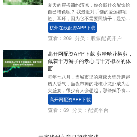
夏天的穿搭简约清凉，你会戴什么配饰给
自己增色呢？ 我最近对手链的爱远超项
链、耳环，因为它不需要照镜子，是抬手
就能捕捉到的美～ 其中文玩手串，这个曾
杭州在线配资APP下载
被贴上“中老年....
查看：
209
分类：
股票配资开户
高开网配资APP下载 剪哈哈花椒剪，
藏着千万游子的孝心与千万椒农的体
面
每年七八月，当城市里的麻辣火锅升腾起
诱人香气，当夜市摊的花椒小龙虾成为舌
尖盛宴，很少有人会想起，那些赋予食物
灵魂的红花椒，是怎样从枝头走到餐桌。
高开网配资APP下载
在陕西韩城的山坡....
查看：
69
分类：
配资平台
天宇优配文章已加载完成