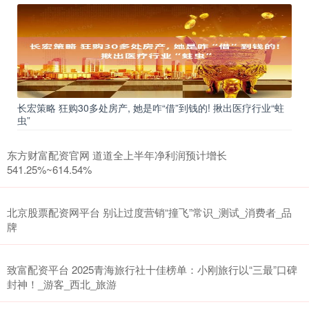
长宏策略 狂购30多处房产, 她是咋“借”到钱的! 揪出医疗行业“蛀
虫”
东方财富配资官网 道道全上半年净利润预计增长
541.25%~614.54%
北京股票配资网平台 别让过度营销“撞飞”常识_测试_消费者_品
牌
致富配资平台 2025青海旅行社十佳榜单：小刚旅行以“三最”口碑
封神！_游客_西北_旅游