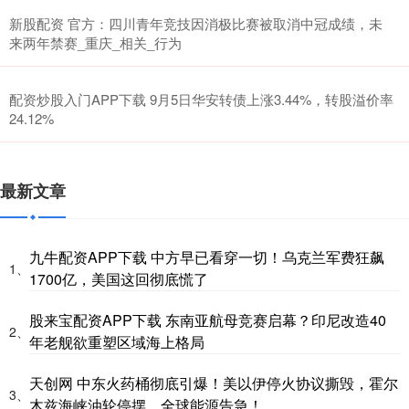
新股配资 官方：四川青年竞技因消极比赛被取消中冠成绩，未
来两年禁赛_重庆_相关_行为
配资炒股入门APP下载 9月5日华安转债上涨3.44%，转股溢价率
24.12%
最新文章
九牛配资APP下载 中方早已看穿一切！乌克兰军费狂飙
1、
1700亿，美国这回彻底慌了
股来宝配资APP下载 东南亚航母竞赛启幕？印尼改造40
2、
年老舰欲重塑区域海上格局
天创网 中东火药桶彻底引爆！美以伊停火协议撕毁，霍尔
3、
木兹海峡油轮停摆，全球能源告急！