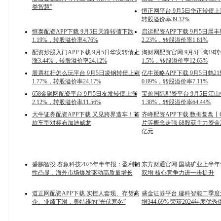
类智慧”
恒正网平台 9月5日华正转债上涨
转股溢价率39.32%
恒泰配资APP下载 9月5日天路转债下跌
启运配资APP下载 9月5日晨
1.19%，转股溢价率4.76%
2.23%，转股溢价率1.81%
配资炒股入门APP下载 9月5日华安转债上
淘财网配资官网 9月5日鹰19
涨3.44%，转股溢价率24.12%
1.5%，转股溢价率12.63%
股票杠杆怎么玩平台 9月5日凌钢转债上涨
亿牛策略APP下载 9月5日鹤2
1.77%，转股溢价率24.17%
0.89%，转股溢价率7.11%
658金融网配资平台 9月5日友发转债上涨
宝盈国际配资平台 9月5日江
2.12%，转股溢价率11.56%
1.38%，转股溢价率64.44%
大牛证券配资APP下载 又见跨界造车！首
齐峰配资APP下载 数据复盘丨C
款车型对标布加迪威龙
片等概念走强 68股获主力资金
亿元
盛鹏智投 赛象科技2025年半年报：盈利韧
东方财通官网 国城矿业上半
性凸显，海外市场爆发驱动高质量增长
双增 核心竞争力进一步提升
道正网配资APP下载 实控人套现、存货高
盛金证券平台 建科智能二季
企、业绩下滑，奥特维的“光伏寒冬”
增344.69% 荣获2024年度优