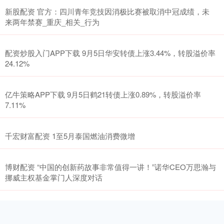
新股配资 官方：四川青年竞技因消极比赛被取消中冠成绩，未
来两年禁赛_重庆_相关_行为
配资炒股入门APP下载 9月5日华安转债上涨3.44%，转股溢价率
24.12%
亿牛策略APP下载 9月5日鹤21转债上涨0.89%，转股溢价率
7.11%
千宏财富配资 1至5月泰国燃油消费微增
博财配资 “中国的创新药故事非常值得一讲！”诺华CEO万思瀚与
挪威主权基金掌门人深度对话