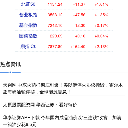
北证50
1134.24
+11.37
+1.01%
创业板指
3563.12
+47.56
+1.35%
基金指数
7242.10
+12.30
+0.17%
国债指数
229.69
+0.10
+0.04%
期指IC0
7877.80
+164.40
+2.13%
热点资讯
天创网 中东火药桶彻底引爆！美以伊停火协议撕毁，霍尔木
兹海峡油轮停摆，全球能源告急！
太原股票配资网 华西证券：看好铜价
华泰证券APP下载 今年国内成品油价以“三连跌”收官，加满
一箱油少花6.5元