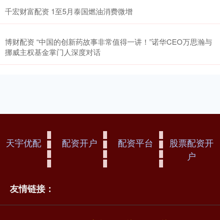
千宏财富配资 1至5月泰国燃油消费微增
博财配资 “中国的创新药故事非常值得一讲！”诺华CEO万思瀚与
挪威主权基金掌门人深度对话
天宇优配
配资开户
配资平台
股票配资开
户
友情链接：