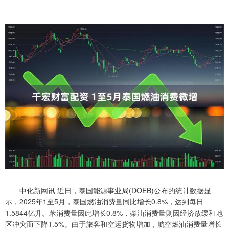
中化新网讯 近日，泰国能源事业局(DOEB)公布的统计数据显
示，2025年1至5月，泰国燃油消费量同比增长0.8%，达到每日
1.5844亿升。苯消费量因此增长0.8%，柴油消费量则因经济放缓和地
区冲突而下降1.5%。由于旅客和空运货物增加，航空燃油消费量增长