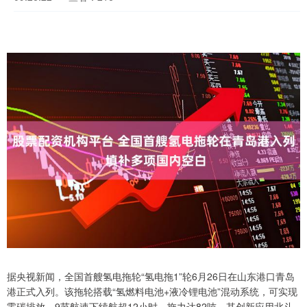
据央视新闻，全国首艘氢电拖轮“氢电拖1”轮6月26日在山东港口青岛
港正式入列。该拖轮搭载“氢燃料电池+液冷锂电池”混动系统，可实现
零碳排放，9节航速下续航超12小时，拖力达82吨。其创新应用北斗