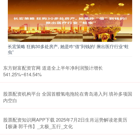
长宏策略 狂购30多处房产, 她是咋“借”到钱的! 揪出医疗行业“蛀
虫”
东方财富配资官网 道道全上半年净利润预计增长
541.25%~614.54%
股票配资机构平台 全国首艘氢电拖轮在青岛港入列 填补多项国
内空白
股票配资知识网APP下载 2025年7月2日生肖运势解读老黄历
【极谦·郭千伟】_太极_五行_文化