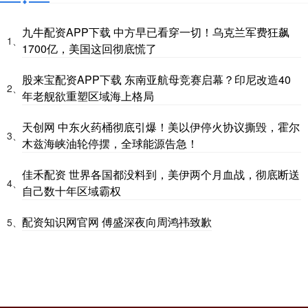
九牛配资APP下载 中方早已看穿一切！乌克兰军费狂飙
1、
1700亿，美国这回彻底慌了
股来宝配资APP下载 东南亚航母竞赛启幕？印尼改造40
2、
年老舰欲重塑区域海上格局
天创网 中东火药桶彻底引爆！美以伊停火协议撕毁，霍尔
3、
木兹海峡油轮停摆，全球能源告急！
佳禾配资 世界各国都没料到，美伊两个月血战，彻底断送
4、
自己数十年区域霸权
配资知识网官网 傅盛深夜向周鸿祎致歉
5、