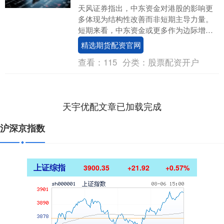
天风证券指出，中东资金对港股的影响更
多体现为结构性改善而非短期主导力量。
短期来看，中东资金或更多作为边际增量
来源，有助于对冲外资流出压力并改善市
精选期货配资官网
场流动性结构；中....
查看：
115
分类：
股票配资开户
天宇优配文章已加载完成
沪深京指数
上证综指
3900.35
+21.92
+0.57%