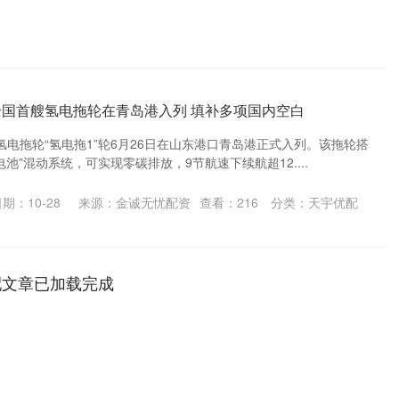
全国首艘氢电拖轮在青岛港入列 填补多项国内空白
电拖轮“氢电拖1”轮6月26日在山东港口青岛港正式入列。该拖轮搭
池”混动系统，可实现零碳排放，9节航速下续航超12....
期：10-28
来源：金诚无忧配资
查看：
216
分类：
天宇优配
配文章已加载完成