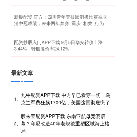
新股配资 官方：四川青年竞技因消极比赛被取
消中冠成绩，未来两年禁赛_重庆_相关_行为
配资炒股入门APP下载 9月5日华安转债上涨
3.44%，转股溢价率24.12%
最新文章
九牛配资APP下载 中方早已看穿一切！乌
1、
克兰军费狂飙1700亿，美国这回彻底慌了
股来宝配资APP下载 东南亚航母竞赛启
幕？印尼改造40年老舰欲重塑区域海上格
2、
局