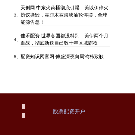
天创网 中东火药桶彻底引爆！美以伊停火
协议撕毁，霍尔木兹海峡油轮停摆，全球
3、
能源告急！
佳禾配资 世界各国都没料到，美伊两个月
4、
血战，彻底断送自己数十年区域霸权
配资知识网官网 傅盛深夜向周鸿祎致歉
5、
股票配资开户